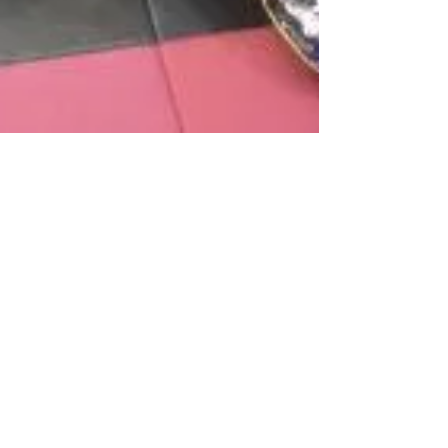
biancasposa-taikoen
2021年2月24日
読了時間: 1分
新作色打掛のご紹介
こんにちは。 ビアンカスポーザ太閤園店です。 新
作の色打掛が仲間入りしましたのでご紹介させて
頂きます！ 『几帳に花車桧扇』 描かれている桧扇
とは、宮中で用いられていた扇のことで、現在も
金彩や紅、緑青などで吉祥画を描き、六色の紐を