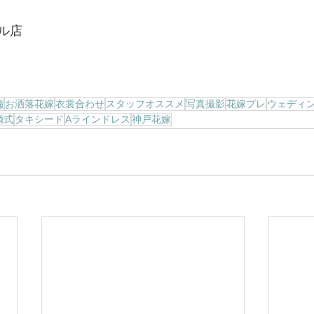
ル店
備
お洒落花嫁
衣裳合わせ
スタッフオススメ
写真撮影
花嫁プレ
ウェディ
婚式
タキシード
Aラインドレス
神戸花嫁