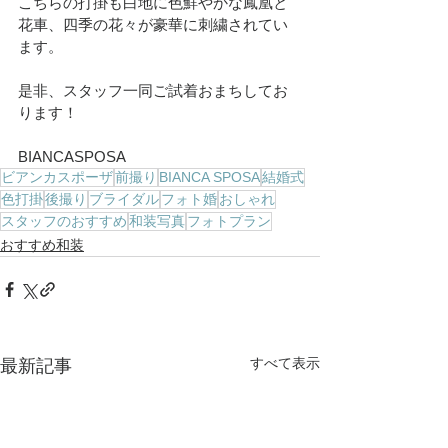
こちらの打掛も白地に色鮮やかな鳳凰と
花車、四季の花々が豪華に刺繍されてい
ます。
是非、スタッフ一同ご試着おまちしてお
ります！
BIANCASPOSA
ビアンカスポーザ
前撮り
BIANCA SPOSA
結婚式
色打掛
後撮り
ブライダル
フォト婚
おしゃれ
スタッフのおすすめ
和装写真
フォトプラン
おすすめ和装
すべて表示
最新記事