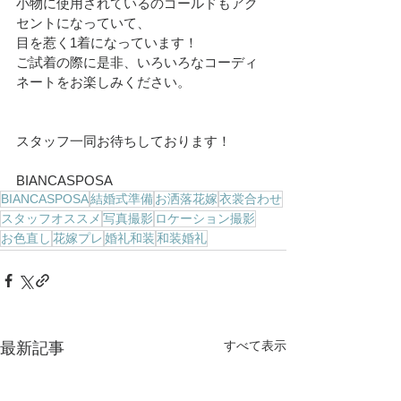
小物に使用されているのゴールドもアク
セントになっていて、
目を惹く1着になっています！
ご試着の際に是非、いろいろなコーディ
ネートをお楽しみください。
スタッフ一同お待ちしております！
BIANCASPOSA
BIANCASPOSA
結婚式準備
お洒落花嫁
衣裳合わせ
スタッフオススメ
写真撮影
ロケーション撮影
お色直し
花嫁プレ
婚礼和装
和装婚礼
すべて表示
最新記事