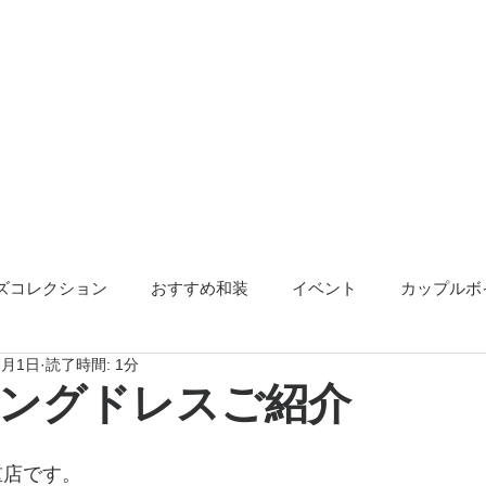
ズコレクション
おすすめ和装
イベント
カップルボ
7月1日
読了時間: 1分
アクセサリー
告知
ングドレスご紹介
三重店です。