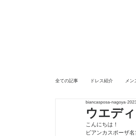
全ての記事
ドレス紹介
メン
biancasposa-nagoya
20
三重店限定
ドレス小物
ウエディ
こんにちは！
ビアンカスポーザ名