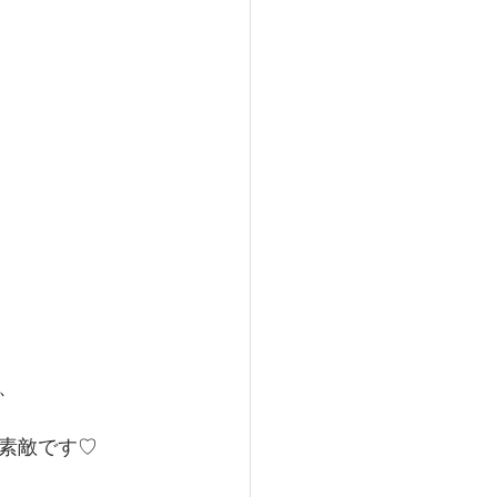
、
素敵です♡