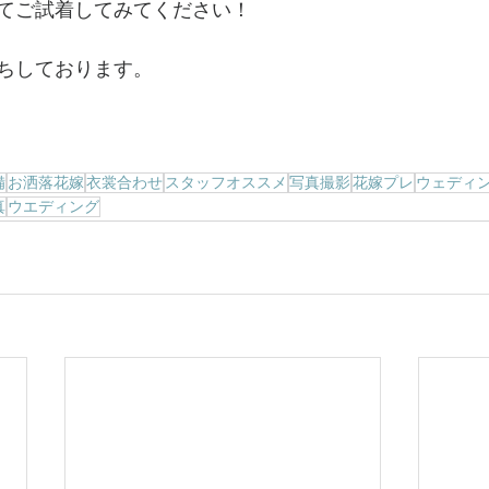
てご試着してみてください！
ちしております。
備
お洒落花嫁
衣裳合わせ
スタッフオススメ
写真撮影
花嫁プレ
ウェディ
真
ウエディング