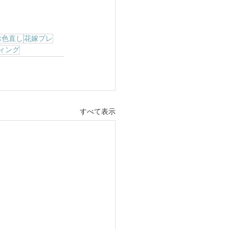
お色直し
花嫁プレ
ィング
すべて表示