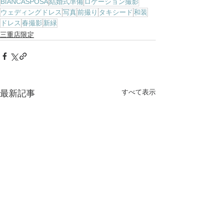
BIANCASPOSA
結婚式準備
ロケーション撮影
ウェディングドレス
写真
前撮り
タキシード
和装
ドレス
春撮影
新緑
三重店限定
すべて表示
最新記事