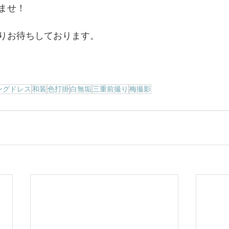
ませ！
りお待ちしております。
ングドレス
和装
色打掛
白無垢
三重前撮り
梅撮影