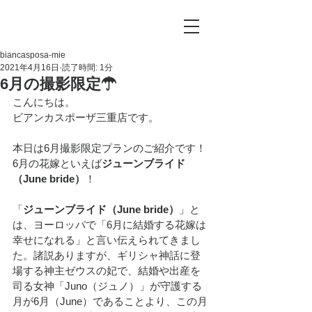
biancasposa-mie
2021年4月16日
読了時間: 1分
6月の撮影限定☂
こんにちは。
ビアンカスポーザ三重店です。
本日は6月撮影限定プランのご紹介です！
6月の花嫁といえば
ジューンブライド
（June bride）
！
「
ジューンブライド（June bride）
」と
は、ヨーロッパで「6月に結婚する花嫁は
幸せになれる」と言い伝えられてきまし
た。諸説ありますが、ギリシャ神話に登
場する神主ゼウスの妃で、結婚や出産を
司る女神「Juno（ジュノ）」が守護する
月が6月（June）であることより、この月