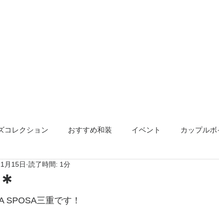
ズコレクション
おすすめ和装
イベント
カップルボ
11月15日
読了時間: 1分
アクセサリー
告知
＊
A SPOSA三重です！